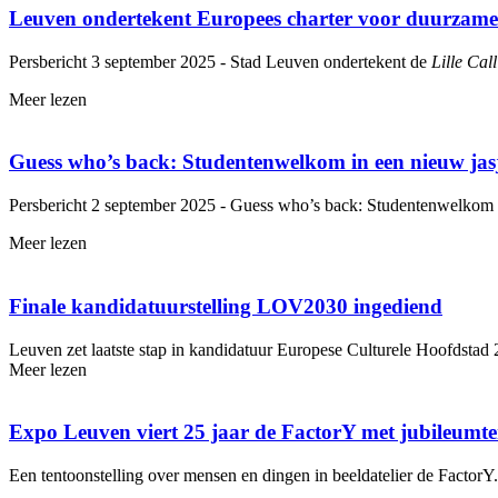
Leuven ondertekent Europees charter voor duurzame e
Persbericht 3 september 2025 - Stad Leuven ondertekent de
Lille Call
Meer lezen
Guess who’s back: Stu­den­ten­wel­kom in een nieuw jas
Persbericht 2 september 2025 - Guess who’s back: Studentenwelkom i
Meer lezen
Finale kan­di­da­tuur­stel­ling LOV2030 ingediend
Leuven zet laatste stap in kandidatuur Europese Culturele Hoofdstad
Meer lezen
Expo Leuven viert 25 jaar de FactorY met ju­bi­le­um­ten­
Een tentoonstelling over mensen en dingen in beeldatelier de FactorY.