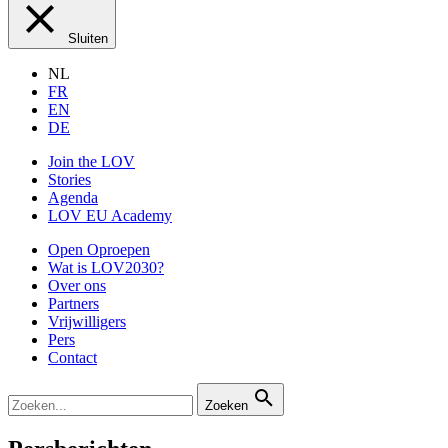
Sluiten
NL
FR
EN
DE
Join the LOV
Stories
Agenda
LOV EU Academy
Open Oproepen
Wat is LOV2030?
Over ons
Partners
Vrijwilligers
Pers
Contact
Zoeken