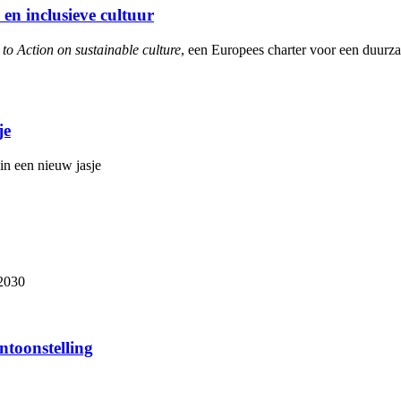
n inclusieve cultuur
 to Action on sustainable culture
, een Europees charter voor een duurzam
je
n een nieuw jasje
 2030
toon­stel­ling