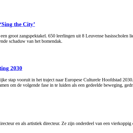
‘Sing the City’
en groot zangspektakel. 650 leerlingen uit 8 Leuvense basisscholen lie
ende schaduw van het bomendak. ​
ting 2030
e stap vooruit in het traject naar Europese Culturele Hoofdstad 203
samen om de volgende fase in te luiden als een gedeelde beweging, gedr
teur en als artistiek directeur. Ze zijn onderdeel van een vierkoppig 